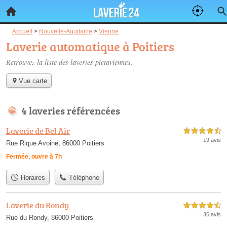
Accueil
>
Nouvelle-Aquitaine
>
Vienne
Laverie automatique à Poitiers
Retrouvez la liste des
laveries pictaviennes
.
Vue carte
4 laveries référencées
Laverie de Bel Air
4,5 étoiles sur 5
19 avis
Rue Rique Avoine, 86000 Poitiers
Fermée, ouvre à 7h
Horaires
Téléphone
Laverie du Rondy
4,5 étoiles sur 5
36 avis
Rue du Rondy, 86000 Poitiers