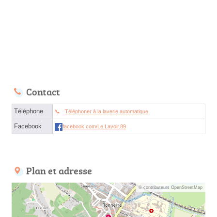
Contact
Téléphone
Téléphoner à la laverie automatique
Facebook
facebook.com/Le.Lavoir.89
Plan et adresse
© contributeurs OpenStreetMap