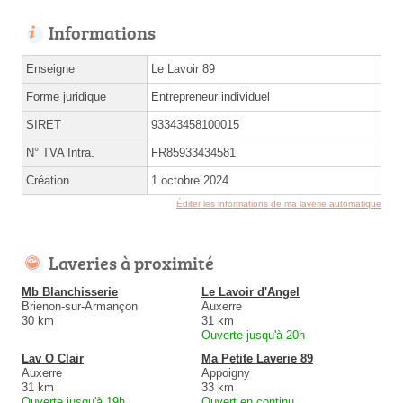
Informations
Enseigne
Le Lavoir 89
Forme juridique
Entrepreneur individuel
SIRET
93343458100015
N° TVA Intra.
FR85933434581
Création
1 octobre 2024
Éditer les informations de ma laverie automatique
Laveries à proximité
Mb Blanchisserie
Le Lavoir d'Angel
Brienon-sur-Armançon
Auxerre
30 km
31 km
Ouverte jusqu'à 20h
Lav O Clair
Ma Petite Laverie 89
Auxerre
Appoigny
31 km
33 km
Ouverte jusqu'à 19h
Ouvert en continu