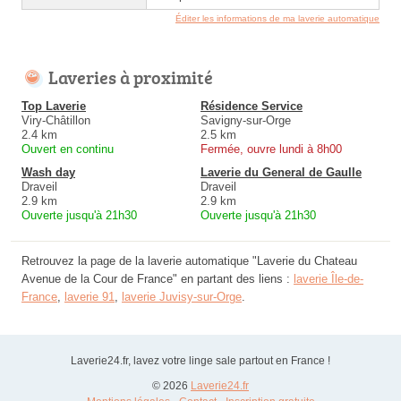
Éditer les informations de ma laverie automatique
Laveries à proximité
Top Laverie
Résidence Service
Viry-Châtillon
Savigny-sur-Orge
2.4 km
2.5 km
Ouvert en continu
Fermée, ouvre lundi à 8h00
Wash day
Laverie du General de Gaulle
Draveil
Draveil
2.9 km
2.9 km
Ouverte jusqu'à 21h30
Ouverte jusqu'à 21h30
Retrouvez la page de la laverie automatique "Laverie du Chateau
Avenue de la Cour de France" en partant des liens :
laverie Île-de-
France
,
laverie 91
,
laverie Juvisy-sur-Orge
.
Laverie24.fr, lavez votre linge sale partout en France !
© 2026
Laverie24.fr