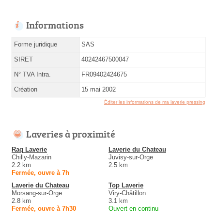
Informations
Forme juridique
SAS
SIRET
40242467500047
N° TVA Intra.
FR09402424675
Création
15 mai 2002
Éditer les informations de ma laverie pressing
Laveries à proximité
Raq Laverie
Laverie du Chateau
Chilly-Mazarin
Juvisy-sur-Orge
2.2 km
2.5 km
Fermée, ouvre à 7h
Laverie du Chateau
Top Laverie
Morsang-sur-Orge
Viry-Châtillon
2.8 km
3.1 km
Fermée, ouvre à 7h30
Ouvert en continu