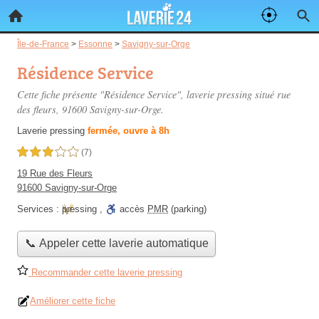
Île-de-France
>
Essonne
>
Savigny-sur-Orge
Résidence Service
Cette fiche présente "Résidence Service", laverie pressing situé
rue
des fleurs
, 91600 Savigny-sur-Orge.
Laverie pressing
fermée, ouvre à 8h
3,0 étoiles sur 5
(7)
19 Rue des Fleurs
91600 Savigny-sur-Orge
Services :
pressing
,
accès
PMR
(parking)
📞 Appeler cette laverie automatique
Recommander cette laverie pressing
Améliorer cette fiche