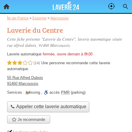
Île-de-France
>
Essonne
>
Marcoussis
Laverie du Centre
Cette fiche présente "Laverie du Centre", laverie automatique située
rue alfred dubois
, 91460 Marcoussis.
Laverie automatique
fermée, ouvre demain à 8h30
Une personne
recommande
cette laverie
3,0 étoiles sur 5
(14)
automatique.
55 Rue Alfred Dubois
91460 Marcoussis
Services :
pressing
,
accès
PMR
(parking)
📞 Appeler cette laverie automatique
Je recommande