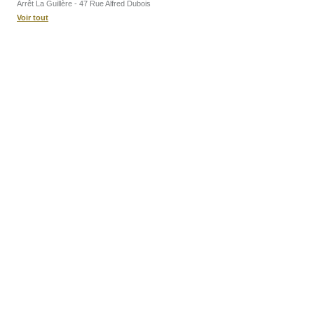
Arrêt La Guillère - 47 Rue Alfred Dubois
Voir tout