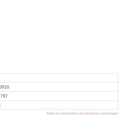
0015
9797
6
Éditer les informations de ma laverie automatique