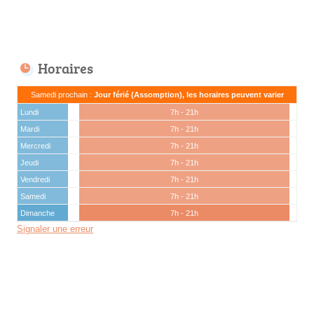
Horaires
Samedi prochain :
Jour férié (Assomption), les horaires peuvent varier
Lundi
7h - 21h
Mardi
7h - 21h
Mercredi
7h - 21h
Jeudi
7h - 21h
Vendredi
7h - 21h
Samedi
7h - 21h
Dimanche
7h - 21h
Signaler une erreur