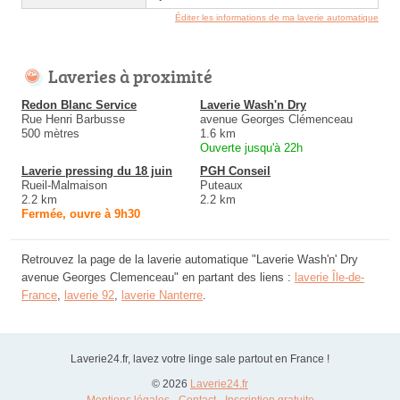
Éditer les informations de ma laverie automatique
Laveries à proximité
Redon Blanc Service
Laverie Wash'n Dry
Rue Henri Barbusse
avenue Georges Clémenceau
500 mètres
1.6 km
Ouverte jusqu'à 22h
Laverie pressing du 18 juin
PGH Conseil
Rueil-Malmaison
Puteaux
2.2 km
2.2 km
Fermée, ouvre à 9h30
Retrouvez la page de la laverie automatique "Laverie Wash'n' Dry
avenue Georges Clemenceau" en partant des liens :
laverie Île-de-
France
,
laverie 92
,
laverie Nanterre
.
Laverie24.fr, lavez votre linge sale partout en France !
© 2026
Laverie24.fr