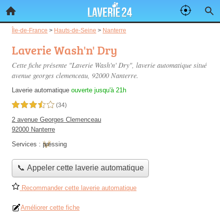
Île-de-France
>
Hauts-de-Seine
>
Nanterre
Laverie Wash'n' Dry
Cette fiche présente "Laverie Wash'n' Dry", laverie automatique situé
avenue georges clemenceau
, 92000 Nanterre.
Laverie automatique
ouverte jusqu'à 21h
3,5 étoiles sur 5
(34)
2 avenue Georges Clemenceau
92000 Nanterre
Services :
pressing
📞 Appeler cette laverie automatique
Recommander cette laverie automatique
Améliorer cette fiche