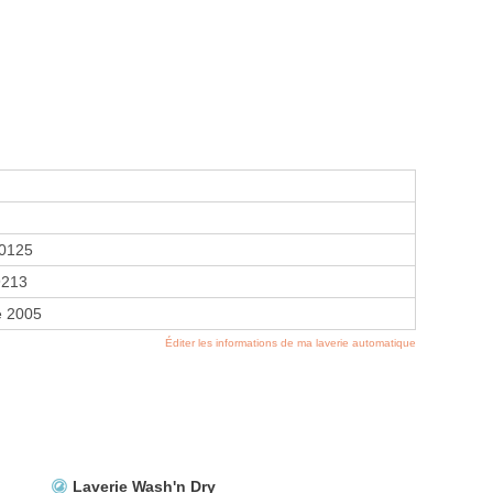
0125
9213
e 2005
Éditer les informations de ma laverie automatique
Laverie Wash'n Dry