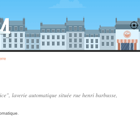
erre
ice", laverie automatique située
rue henri barbusse
,
tomatique.