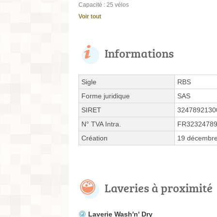
Capacité : 25 vélos
Voir tout
Informations
Sigle
RBS
Forme juridique
SAS
SIRET
3247892130
N° TVA Intra.
FR3232478
Création
19 décembr
Laveries à proximité
Laverie Wash'n' Dry