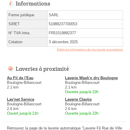
Informations
Forme juridique
SARL
SIRET
51988237700053
N° TVA Intra.
FR51519882377
Création
3 décembre 2025
Éditer les informations de ma laverie automatique
Laveries à proximité
Au Fil de l'Eau
Laverie Wash'n dry Boulogne
Boulogne-Billancourt
Boulogne-Billancourt
2.1 km
2.1 km
Ouverte jusqu'à 22h
Lav'net Service
Laverie Clavijo
Boulogne-Billancourt
Boulogne-Billancourt
2.6 km
2.6 km
Ouvert jusqu'à 21h
Ouverte jusqu'à 22h
Retrouvez la page de la laverie automatique "Laverie Fjl Rue de Ville