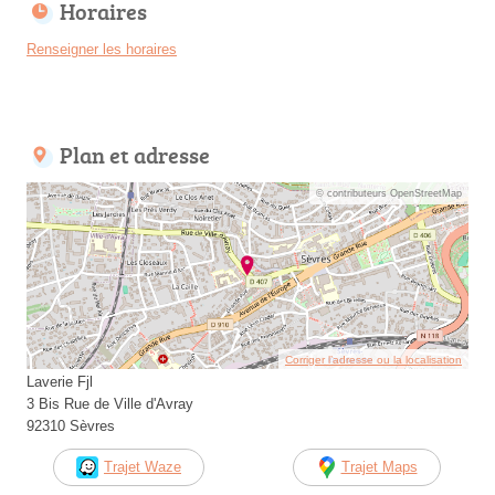
Horaires
Renseigner les horaires
Plan et adresse
© contributeurs OpenStreetMap
Corriger l’adresse ou la localisation
Laverie Fjl
3 Bis Rue de Ville d'Avray
92310 Sèvres
Trajet Waze
Trajet Maps