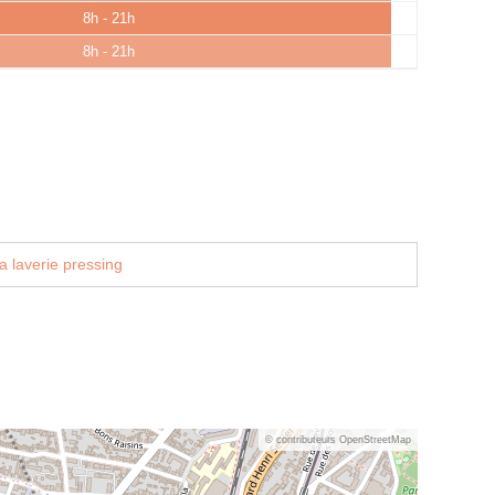
8h - 21h
8h - 21h
a laverie pressing
© contributeurs OpenStreetMap