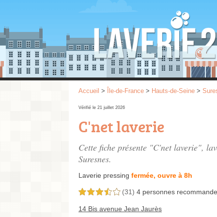
Accueil
>
Île-de-France
>
Hauts-de-Seine
>
Sure
Vérifié le 21 juillet 2026
C'net laverie
Cette fiche présente "C'net laverie", la
Suresnes.
Laverie pressing
fermée, ouvre à 8h
(31)
4 personnes
recommande
3,5 étoiles sur 5
14 Bis avenue Jean Jaurès