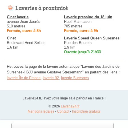
Laveries à proximité
C'net laverie
Laverie pressing du 18 juin
avenue Jean Jaurès
Rueil-Malmaison
510 mètres
705 mètres
Fermée, ouvre à 8h
Fermée, ouvre à 9h
C'net
Laverie Speed Queen Suresnes
Boulevard Henri Sellier
Rue des Bourets
1.6 km
1.9 km
Ouverte jusqu'à 21h30
Retrouvez la page de la laverie automatique "Laverie des Jardins de
Suresnes-HBJJ avenue Gustave Stresemann" en partant des liens :
laverie Île-de-France
,
laverie 92
,
laverie Suresnes
.
Laverie24.fr, lavez votre linge sale partout en France !
© 2026
Laverie24.fr
Mentions légales
-
Contact
-
Inscription gratuite