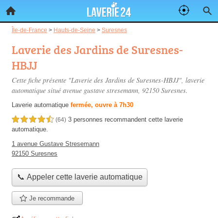
Île-de-France
>
Hauts-de-Seine
>
Suresnes
Laverie des Jardins de Suresnes-
HBJJ
Cette fiche présente "Laverie des Jardins de Suresnes-HBJJ", laverie
automatique situé
avenue gustave stresemann
, 92150 Suresnes.
Laverie automatique
fermée, ouvre à 7h30
3 personnes
recommandent
cette laverie
4,5 étoiles sur 5
(64)
automatique.
1 avenue Gustave Stresemann
92150 Suresnes
📞 Appeler cette laverie automatique
Je recommande