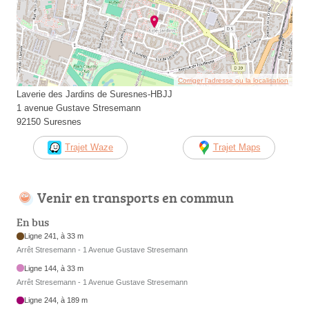
Corriger l’adresse ou la localisation
Laverie des Jardins de Suresnes-HBJJ
1 avenue Gustave Stresemann
92150 Suresnes
Trajet Waze
Trajet Maps
Venir en transports en commun
En bus
Ligne 241, à 33 m
Arrêt Stresemann - 1 Avenue Gustave Stresemann
Ligne 144, à 33 m
Arrêt Stresemann - 1 Avenue Gustave Stresemann
Ligne 244, à 189 m