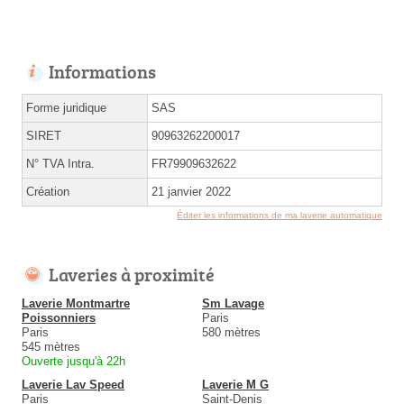
Informations
Forme juridique
SAS
SIRET
90963262200017
N° TVA Intra.
FR79909632622
Création
21 janvier 2022
Éditer les informations de ma laverie automatique
Laveries à proximité
Laverie Montmartre
Sm Lavage
Poissonniers
Paris
Paris
580 mètres
545 mètres
Ouverte jusqu'à 22h
Laverie Lav Speed
Laverie M G
Paris
Saint-Denis