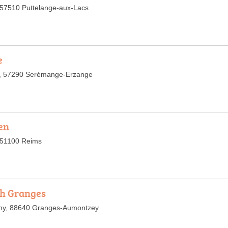
57510 Puttelange-aux-Lacs
e
e, 57290 Serémange-Erzange
en
 51100 Reims
sh Granges
igny, 88640 Granges-Aumontzey