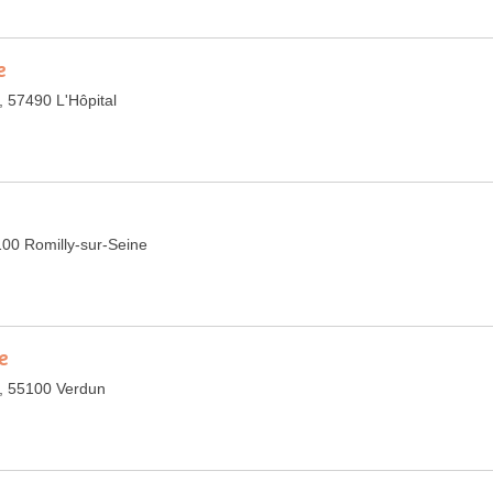
e
 57490 L'Hôpital
100 Romilly-sur-Seine
e
, 55100 Verdun