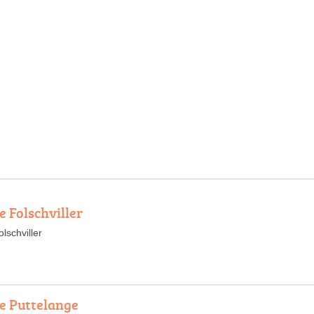
e Folschviller
lschviller
ce Puttelange