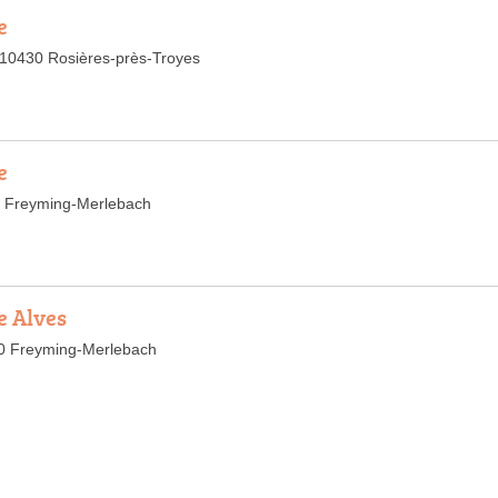
e
, 10430 Rosières-près-Troyes
e
0 Freyming-Merlebach
e Alves
0 Freyming-Merlebach