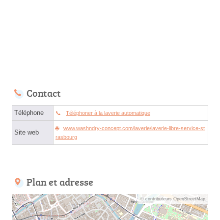
Contact
Téléphone
Téléphoner à la laverie automatique
www.washndry-concept.com/laverie/laverie-libre-service-st
Site web
rasbourg
Plan et adresse
© contributeurs OpenStreetMap