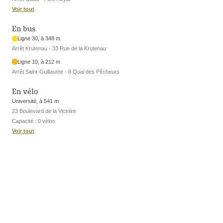
Voir tout
En bus
Ligne 30, à 348 m
Arrêt Krutenau - 33 Rue de la Krutenau
Ligne 10, à 212 m
Arrêt Saint-Guillaume - 8 Quai des Pêcheurs
En vélo
Université, à 541 m
23 Boulevard de la Victoire
Capacité : 0 vélos
Voir tout