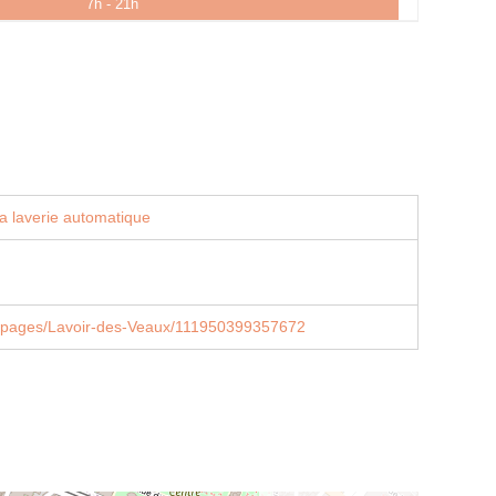
7h - 21h
a laverie automatique
/pages/Lavoir-des-Veaux/111950399357672