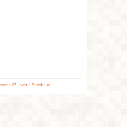
laverie 67
,
laverie Strasbourg
.