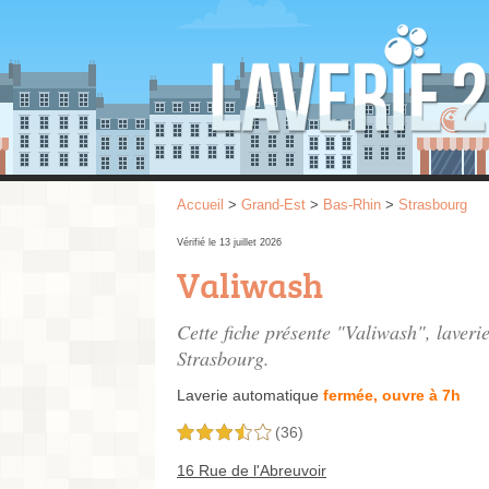
Accueil
>
Grand-Est
>
Bas-Rhin
>
Strasbourg
Vérifié le 13 juillet 2026
Valiwash
Cette fiche présente "Valiwash", laver
Strasbourg.
Laverie automatique
fermée, ouvre à 7h
(36)
3,5 étoiles sur 5
16 Rue de l'Abreuvoir