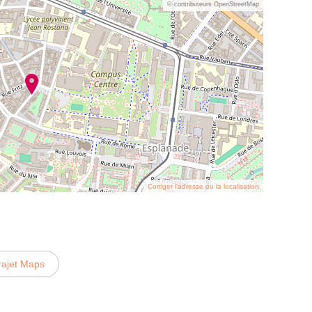
© contributeurs OpenStreetMap
Corriger l’adresse ou la localisation
rajet Maps