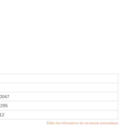
0047
8295
012
Éditer les informations de ma laverie automatique