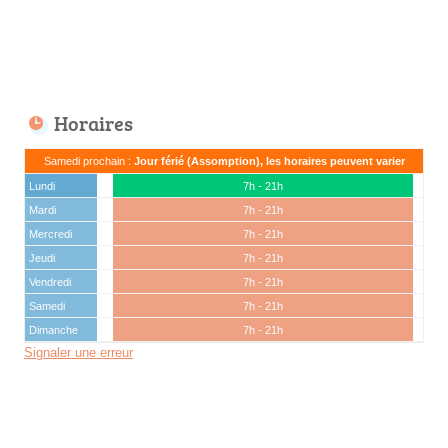
Horaires
Samedi prochain :
Jour férié (Assomption), les horaires peuvent varier
Lundi
7h - 21h
Mardi
7h - 21h
Mercredi
7h - 21h
Jeudi
7h - 21h
Vendredi
7h - 21h
Samedi
7h - 21h
Dimanche
7h - 21h
Signaler une erreur