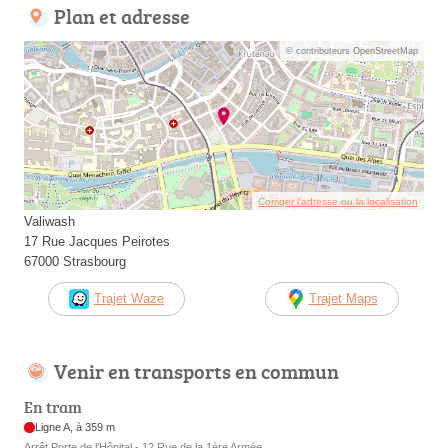
Plan et adresse
© contributeurs OpenStreetMap
Corriger l’adresse ou la localisation
Valiwash
17 Rue Jacques Peirotes
67000 Strasbourg
Trajet Waze
Trajet Maps
Venir en transports en commun
En tram
Ligne A, à 359 m
Arrêt Porte de l'Hôpital - 12 Rue de la 1ère Armée