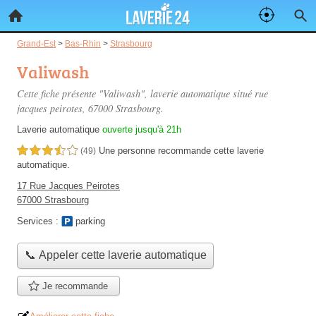
Grand-Est
>
Bas-Rhin
>
Strasbourg
Valiwash
Cette fiche présente "Valiwash", laverie automatique situé
rue
jacques peirotes
, 67000 Strasbourg.
Laverie automatique
ouverte jusqu'à 21h
Une personne
recommande
cette laverie
3,5 étoiles sur 5
(49)
automatique.
17 Rue Jacques Peirotes
67000 Strasbourg
Services :
parking
📞 Appeler cette laverie automatique
Je recommande