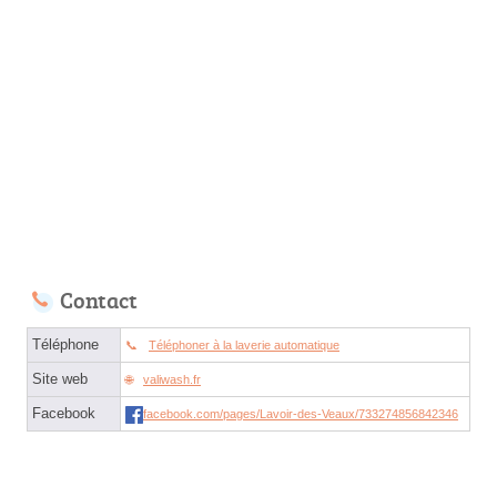
Contact
Téléphone
Téléphoner à la laverie automatique
Site web
valiwash.fr
Facebook
facebook.com/pages/Lavoir-des-Veaux/733274856842346