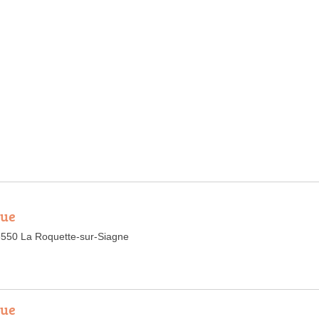
que
6550 La Roquette-sur-Siagne
que