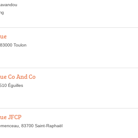
Lavandou
ng
que
 83000 Toulon
ue Co And Co
510 Éguilles
que JFCP
emenceau, 83700 Saint-Raphaël