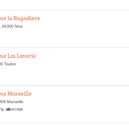
ue la Bugadiere
, 06300 Nice
ue Lm Laverie
00 Toulon
ue Marseille
009 Marseille
ng
,
repassage