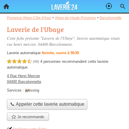
Provence-Alpes-Côte d'Azur
>
Alpes-de-Haute-Provence
>
Barcelonnette
Laverie de l'Ubaye
Cette fiche présente "Laverie de l'Ubaye", laverie automatique située
rue henri mercier
, 04400 Barcelonnette.
Laverie automatique
fermée, ouvre à 9h30
4 personnes
recommandent
cette laverie
4,5 étoiles sur 5
(49)
automatique.
4 Rue Henri Mercier
04400 Barcelonnette
Services :
pressing
📞 Appeler cette laverie automatique
Je recommande