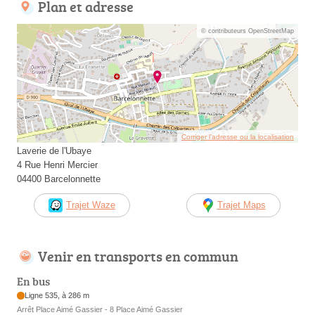
Plan et adresse
© contributeurs OpenStreetMap
Corriger l’adresse ou la localisation
Laverie de l'Ubaye
4 Rue Henri Mercier
04400 Barcelonnette
Trajet Waze
Trajet Maps
Venir en transports en commun
En bus
Ligne 535, à 286 m
Arrêt Place Aimé Gassier - 8 Place Aimé Gassier