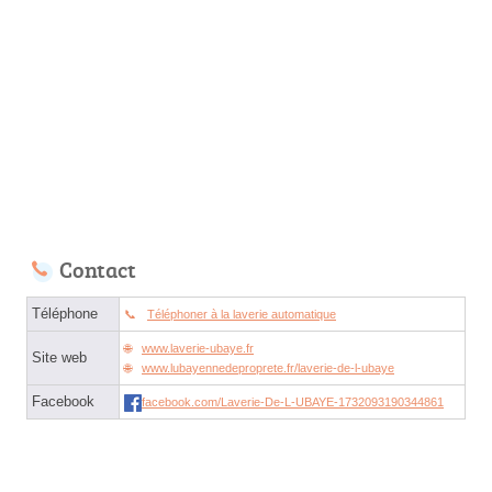
Contact
Téléphone
Téléphoner à la laverie automatique
www.laverie-ubaye.fr
Site web
www.lubayennedeproprete.fr/laverie-de-l-ubaye
Facebook
facebook.com/Laverie-De-L-UBAYE-1732093190344861