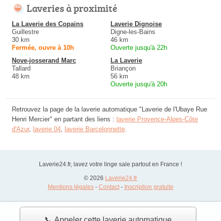
Laveries à proximité
La Laverie des Copains
Laverie Dignoise
Guillestre
Digne-les-Bains
30 km
46 km
Fermée, ouvre à 10h
Ouverte jusqu'à 22h
Nove-josserand Marc
La Laverie
Tallard
Briançon
48 km
56 km
Ouverte jusqu'à 20h
Retrouvez la page de la laverie automatique "Laverie de l'Ubaye Rue
Henri Mercier" en partant des liens :
laverie Provence-Alpes-Côte
d'Azur
,
laverie 04
,
laverie Barcelonnette
.
Laverie24.fr, lavez votre linge sale partout en France !
© 2026
Laverie24.fr
Mentions légales
-
Contact
-
Inscription gratuite
📞 Appeler cette laverie automatique