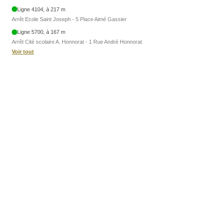
Ligne 4104, à 217 m
Arrêt Ecole Saint Joseph - 5 Place Aimé Gassier
Ligne 5700, à 167 m
Arrêt Cité scolaire A. Honnorat - 1 Rue André Honnorat
Voir tout