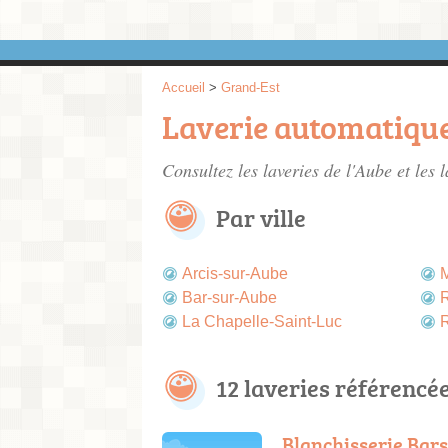
Accueil
>
Grand-Est
Laverie automatique
Consultez les
laveries de l'Aube
et les 
Par ville
Arcis-sur-Aube
M
Bar-sur-Aube
R
La Chapelle-Saint-Luc
R
12 laveries référencé
Blanchisserie Bar