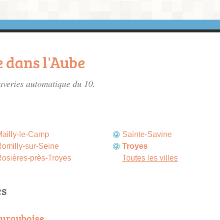
 dans l'Aube
laveries automatique du 10.
ailly-le-Camp
Sainte-Savine
omilly-sur-Seine
Troyes
osières-près-Troyes
Toutes les villes
es
surauboise