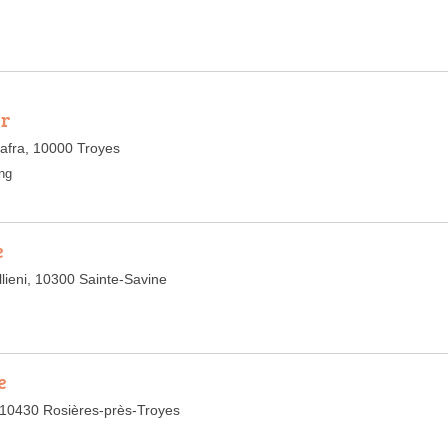
er
afra, 10000 Troyes
ng
e
lieni, 10300 Sainte-Savine
e
, 10430 Rosières-près-Troyes