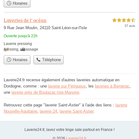
Horaires
Laveries de l' océan
4,5 étoiles sur 5
37 avis
9 Rue Jean Moulin, 24110 Saint-Léon-sur-l'Isle
Ouverte jusqu'à 22h
Laverie pressing
pressing
,
repassage
Horaires
Téléphone
Laverie24.fr recense également d'autres laveries automatique en
Dordogne, comme : une
laverie sur Périgueux
, les
laveries à Bergerac
,
une
laverie près de Boulazac-Isle-Manoire
.
Retrouvez cette page "
laverie Saint-Astier
" à l'aide des liens :
laverie
Nouvelle-Aquitaine
,
laverie 24
,
laverie Saint-Astier
.
Laverie24.fr, lavez votre linge sale partout en France !
© 2026
Laverie24.fr