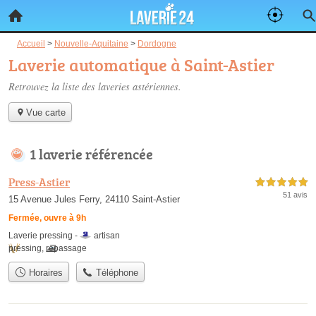
Accueil
>
Nouvelle-Aquitaine
>
Dordogne
Laverie automatique à Saint-Astier
Retrouvez la liste des
laveries astériennes
.
Vue carte
1 laverie référencée
Press-Astier
5,0 étoiles sur 5
51 avis
15 Avenue Jules Ferry, 24110 Saint-Astier
Fermée, ouvre à 9h
Laverie pressing -
artisan
pressing
,
repassage
Horaires
Téléphone