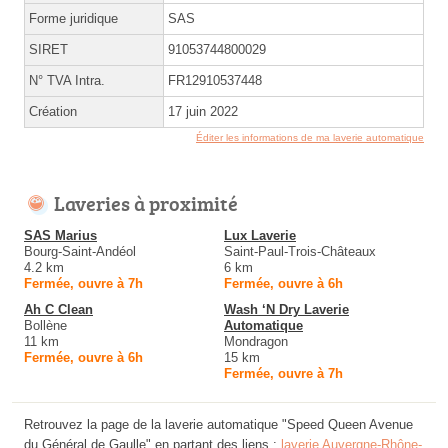
Forme juridique
SAS
SIRET
91053744800029
N° TVA Intra.
FR12910537448
Création
17 juin 2022
Éditer les informations de ma laverie automatique
Laveries à proximité
SAS Marius
Lux Laverie
Bourg-Saint-Andéol
Saint-Paul-Trois-Châteaux
4.2 km
6 km
Fermée, ouvre à 7h
Fermée, ouvre à 6h
Ah C Clean
Wash ‘N Dry Laverie
Bollène
Automatique
11 km
Mondragon
Fermée, ouvre à 6h
15 km
Fermée, ouvre à 7h
Retrouvez la page de la laverie automatique "Speed Queen Avenue
du Général de Gaulle" en partant des liens :
laverie Auvergne-Rhône-