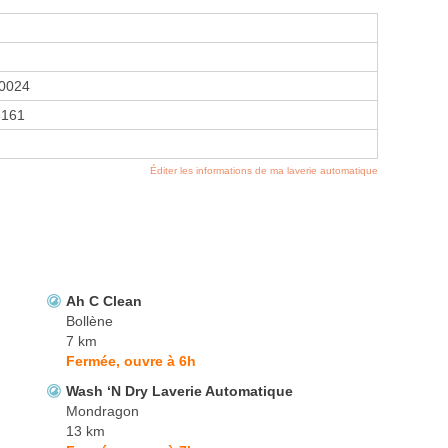
0024
3161
Éditer les informations de ma laverie automatique
Ah C Clean
Bollène
7 km
Fermée, ouvre à 6h
Wash ‘N Dry Laverie Automatique
Mondragon
13 km