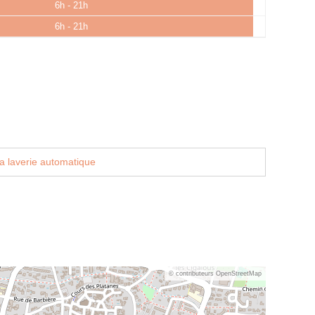
6h - 21h
6h - 21h
a laverie automatique
© contributeurs OpenStreetMap