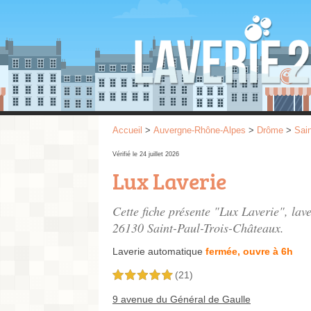
Accueil
>
Auvergne-Rhône-Alpes
>
Drôme
>
Sai
Vérifié le 24 juillet 2026
Lux Laverie
Cette fiche présente "Lux Laverie", lav
26130 Saint-Paul-Trois-Châteaux.
Laverie automatique
fermée, ouvre à 6h
(21)
5,0 étoiles sur 5
9 avenue du Général de Gaulle