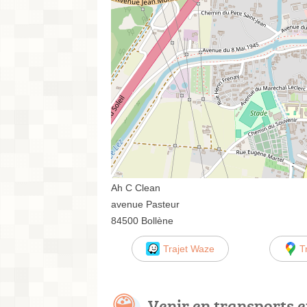
Ah C Clean
avenue Pasteur
84500 Bollène
Trajet Waze
T
Venir en transports