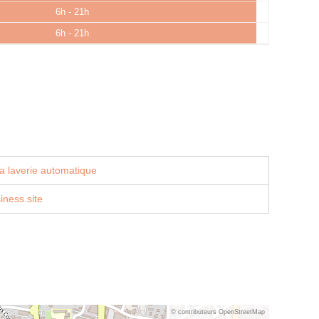
6h - 21h
6h - 21h
a laverie automatique
iness.site
© contributeurs OpenStreetMap