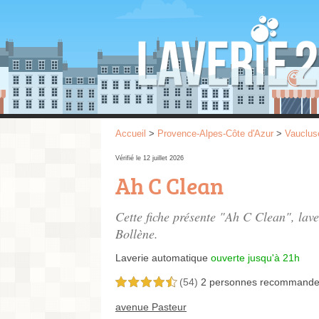
Accueil
>
Provence-Alpes-Côte d'Azur
>
Vauclus
Vérifié le 12 juillet 2026
Ah C Clean
Cette fiche présente "Ah C Clean", lav
Bollène.
Laverie automatique
ouverte jusqu'à 21h
(54)
2 personnes
recommande
4,5 étoiles sur 5
avenue Pasteur