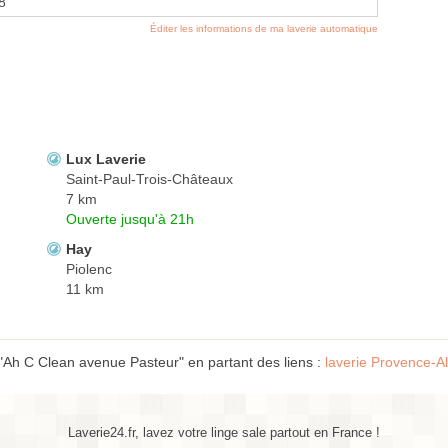
8
Éditer les informations de ma laverie automatique
Lux Laverie
Saint-Paul-Trois-Châteaux
7 km
Ouverte jusqu'à 21h
Hay
Piolenc
11 km
"Ah C Clean avenue Pasteur" en partant des liens :
laverie Provence-A
Laverie24.fr, lavez votre linge sale partout en France !