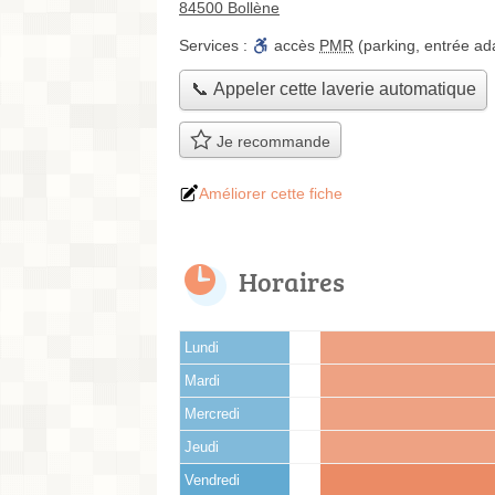
84500 Bollène
Services :
accès
PMR
(parking, entrée ad
📞 Appeler cette laverie automatique
Je recommande
Améliorer cette fiche
Horaires
Lundi
Mardi
Mercredi
Jeudi
Vendredi