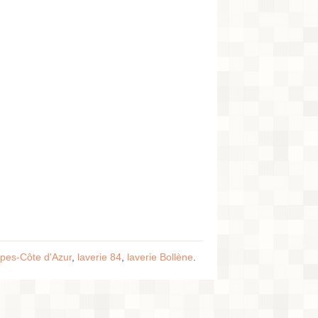
lpes-Côte d'Azur
,
laverie 84
,
laverie Bollène
.