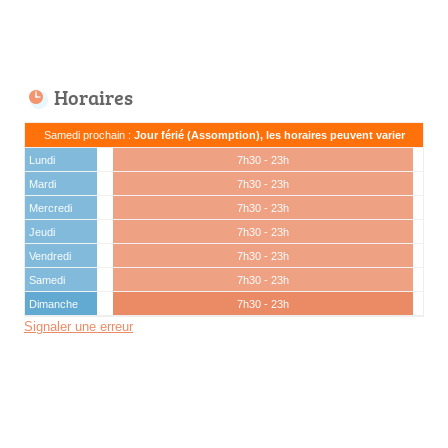
Horaires
Samedi prochain :
Jour férié (Assomption), les horaires peuvent varier
Lundi
7h30 - 23h
Mardi
7h30 - 23h
Mercredi
7h30 - 23h
Jeudi
7h30 - 23h
Vendredi
7h30 - 23h
Samedi
7h30 - 23h
Dimanche
7h30 - 23h
Signaler une erreur