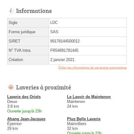
Informations
Sigle
LDC
Forme juridique
SAS
SIRET
89178144500012
N° TVA Intra.
FR54891781445
Création
2 janvier 2021
Éditer les informations de ma laverie automatique
Laveries à proximité
Laverie des Oriels
Le Lavoir de Maintenon
Dreux
Maintenon
3.8 km
24 km
Ouverte jusqu'à 23h
Ahang Jean-Jacques
Plus Belle Laverie
Épernon
Mainvilliers
29 km
32 km
Ouverte jusqu'à 22h