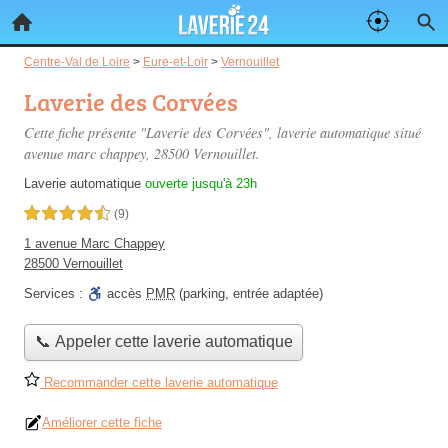
Centre-Val de Loire
>
Eure-et-Loir
>
Vernouillet
Laverie des Corvées
Cette fiche présente "Laverie des Corvées", laverie automatique situé
avenue marc chappey
, 28500 Vernouillet.
Laverie automatique
ouverte jusqu'à 23h
4,5 étoiles sur 5
(9)
1 avenue Marc Chappey
28500 Vernouillet
Services :
accès
PMR
(parking, entrée adaptée)
📞 Appeler cette laverie automatique
Recommander cette laverie automatique
Améliorer cette fiche