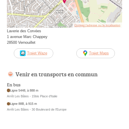
Corriger l’adresse ou la localisation
Laverie des Corvées
1 avenue Marc Chappey
28500 Vernouillet
Trajet Waze
Trajet Maps
Venir en transports en commun
En bus
Ligne 5448, à 888 m
Arrêt Les Bâtes - 15bis Place d'Italie
Ligne 88B, à 915 m
Arrêt Les Bâtes - 30 Boulevard de l’Europe