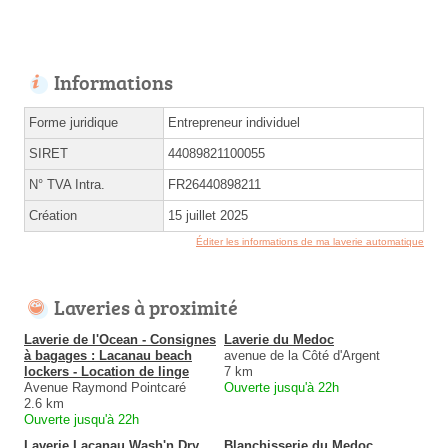
Informations
Forme juridique
Entrepreneur individuel
SIRET
44089821100055
N° TVA Intra.
FR26440898211
Création
15 juillet 2025
Éditer les informations de ma laverie automatique
Laveries à proximité
Laverie de l'Ocean - Consignes
Laverie du Medoc
à bagages : Lacanau beach
avenue de la Côté d'Argent
lockers - Location de linge
7 km
Avenue Raymond Pointcaré
Ouverte jusqu'à 22h
2.6 km
Ouverte jusqu'à 22h
Laverie Lacanau Wash'n Dry
Blanchisserie du Medoc