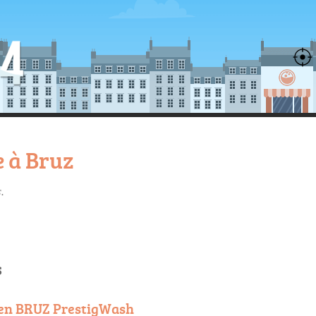
 à Bruz
s
.
s
een BRUZ PrestigWash