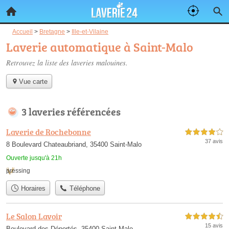
Accueil
>
Bretagne
>
Ille-et-Vilaine
Laverie automatique à Saint-Malo
Retrouvez la liste des
laveries malouines
.
Vue carte
3 laveries référencées
Laverie de Rochebonne
4,0 étoiles sur 5
37 avis
8 Boulevard Chateaubriand, 35400 Saint-Malo
Ouverte jusqu'à 21h
pressing
Horaires
Téléphone
Le Salon Lavoir
4,5 étoiles sur 5
15 avis
Boulevard des Déportés, 35400 Saint-Malo