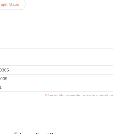
rajet Maps
0305
1009
1
Éditer les informations de ma laverie automatique