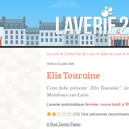
Accueil
>
Centre-Val de Loire
>
Indre-et-Loire
>
M
Vérifié le 11 juillet 2026
Elis Touraine
Cette fiche présente "Elis Touraine", l
Montlouis-sur-Loire.
Laverie automatique
fermée, ouvre lundi à 9
(20)
Une personne
recomman
2,0 étoiles sur 5
4 Rue Denis Papin