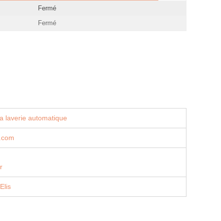
Fermé
Fermé
a laverie automatique
s.com
r
Elis