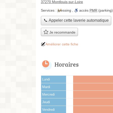
37270 Montlouis-sur-Loire
Services :
pressing
,
accès
PMR
(parking)
📞 Appeler cette laverie automatique
Je recommande
Améliorer cette fiche
Horaires
Lundi
Mardi
Mercredi
Jeudi
Vendredi