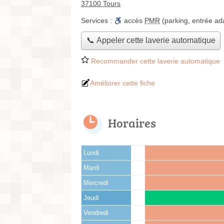
37100 Tours
Services :
accès
PMR
(parking, entrée ad
📞 Appeler cette laverie automatique
Recommander cette laverie automatique
Améliorer cette fiche
Horaires
Lundi
Mardi
Mercredi
Jeudi
Vendredi