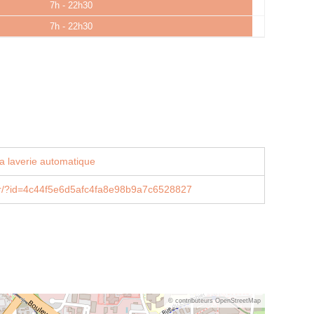
7h - 22h30
7h - 22h30
a laverie automatique
e.fr/?id=4c44f5e6d5afc4fa8e98b9a7c6528827
© contributeurs OpenStreetMap