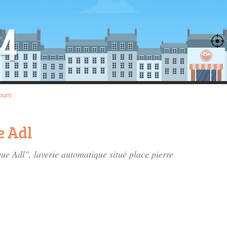
ours
e Adl
que Adl", laverie automatique situé
place pierre