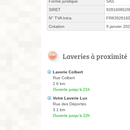
Forme juridique
SAS
SIRET
9281608520
N° TVA Intra.
FR8392816
Création
9 janvier 20
Laveries à proximité
Laverie Colbert
Rue Colbert
2.6 km
Ouverte jusqu'à 21h
Votre Laverie Lux
Rue des Déportés
3.1 km
Ouverte jusqu'à 22h