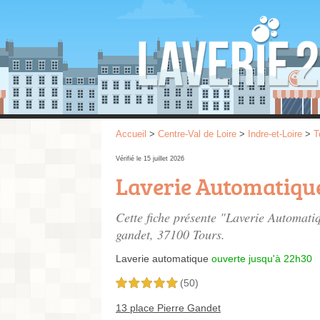
Accueil
>
Centre-Val de Loire
>
Indre-et-Loire
>
T
Vérifié le 15 juillet 2026
Laverie Automatiqu
Cette fiche présente "Laverie Automati
gandet
, 37100 Tours.
Laverie automatique
ouverte jusqu'à 22h30
(50)
5,0 étoiles sur 5
13 place Pierre Gandet