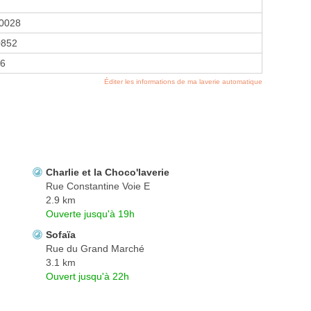
0028
0852
26
Éditer les informations de ma laverie automatique
Charlie et la Choco'laverie
Rue Constantine Voie E
2.9 km
Ouverte jusqu'à 19h
Sofaïa
Rue du Grand Marché
3.1 km
Ouvert jusqu'à 22h