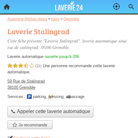
Auvergne-Rhône-Alpes
>
Isère
>
Grenoble
Laverie Stalingrad
Cette fiche présente "Laverie Stalingrad", laverie automatique situé
rue de stalingrad
, 38100 Grenoble.
Laverie automatique
ouverte jusqu'à 20h
Une personne
recommande
cette laverie
3,5 étoiles sur 5
(11)
automatique.
59 Rue de Stalingrad
38100 Grenoble
Services :
parking
,
pressing
,
repassage
📞 Appeler cette laverie automatique
Je recommande