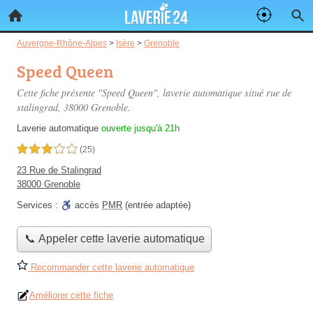
Auvergne-Rhône-Alpes
>
Isère
>
Grenoble
Speed Queen
Cette fiche présente "Speed Queen", laverie automatique situé
rue de
stalingrad
, 38000 Grenoble.
Laverie automatique
ouverte jusqu'à 21h
3,0 étoiles sur 5
(25)
23 Rue de Stalingrad
38000 Grenoble
Services :
accès
PMR
(entrée adaptée)
📞 Appeler cette laverie automatique
Recommander cette laverie automatique
Améliorer cette fiche