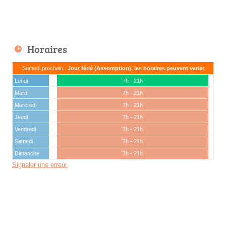
Horaires
Samedi prochain :
Jour férié (Assomption), les horaires peuvent varier
Lundi
7h - 21h
Mardi
7h - 21h
Mercredi
7h - 21h
Jeudi
7h - 21h
Vendredi
7h - 21h
Samedi
7h - 21h
Dimanche
7h - 21h
Signaler une erreur