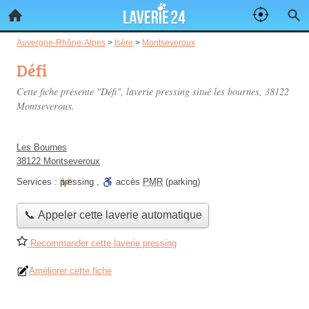
Auvergne-Rhône-Alpes
>
Isère
>
Montseveroux
Défi
Cette fiche présente "Défi", laverie pressing situé
les bournes
, 38122
Montseveroux.
Les Bournes
38122 Montseveroux
Services :
pressing
,
accès
PMR
(parking)
📞 Appeler cette laverie automatique
Recommander cette laverie pressing
Améliorer cette fiche