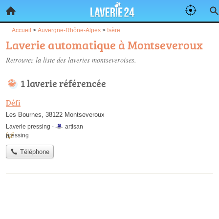
Accueil
>
Auvergne-Rhône-Alpes
>
Isère
Laverie automatique à Montseveroux
Retrouvez la liste des
laveries montseveroises
.
1 laverie référencée
Défi
Les Bournes, 38122 Montseveroux
Laverie pressing -
artisan
pressing
Téléphone