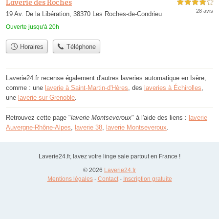
Laverie des Roches
4,0 étoiles sur 5
28 avis
19 Av. De la Libération, 38370 Les Roches-de-Condrieu
Ouverte jusqu'à 20h
Horaires
Téléphone
Laverie24.fr recense également d'autres laveries automatique en Isère,
comme : une
laverie à Saint-Martin-d'Hères
, des
laveries à Échirolles
,
une
laverie sur Grenoble
.
Retrouvez cette page "
laverie Montseveroux
" à l'aide des liens :
laverie
Auvergne-Rhône-Alpes
,
laverie 38
,
laverie Montseveroux
.
Laverie24.fr, lavez votre linge sale partout en France !
© 2026
Laverie24.fr
Mentions légales
-
Contact
-
Inscription gratuite