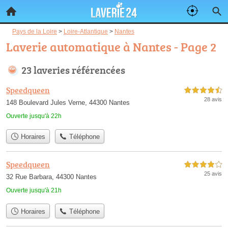
Pays de la Loire
>
Loire-Atlantique
>
Nantes
Laverie automatique à Nantes - Page 2
23 laveries référencées
Speedqueen
4,5 étoiles sur 5
28 avis
148 Boulevard Jules Verne, 44300 Nantes
Ouverte jusqu'à 22h
Horaires
Téléphone
Speedqueen
4,0 étoiles sur 5
25 avis
32 Rue Barbara, 44300 Nantes
Ouverte jusqu'à 21h
Horaires
Téléphone