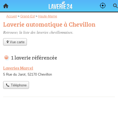
Accueil
>
Grand-Est
>
Haute-Marne
Laverie automatique à Chevillon
Retrouvez la liste des
laveries chevillonnaises
.
Vue carte
1 laverie référencée
Laveries Marcel
5 Rue du Jarot, 52170 Chevillon
Téléphone