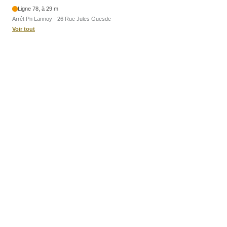
Ligne 78, à 29 m
Arrêt Pn Lannoy - 26 Rue Jules Guesde
Voir tout