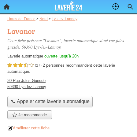
Hauts-de-France
>
Nord
>
Lys-lez-Lannoy
Lavanor
Cette fiche présente "Lavanor", laverie automatique situé
rue jules
guesde
, 59390 Lys-lez-Lannoy.
Laverie automatique
ouverte jusqu'à 20h
2 personnes
recommandent
cette laverie
3,5 étoiles sur 5
(27)
automatique.
30 Rue Jules Guesde
59390 Lys-lez-Lannoy
📞 Appeler cette laverie automatique
Je recommande
Améliorer cette fiche