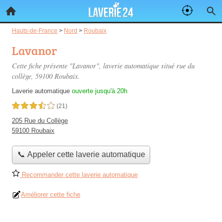
Hauts-de-France
>
Nord
>
Roubaix
Lavanor
Cette fiche présente "Lavanor", laverie automatique situé
rue du
collège
, 59100 Roubaix.
Laverie automatique
ouverte jusqu'à 20h
3,5 étoiles sur 5
(21)
205 Rue du Collège
59100 Roubaix
📞 Appeler cette laverie automatique
Recommander cette laverie automatique
Améliorer cette fiche