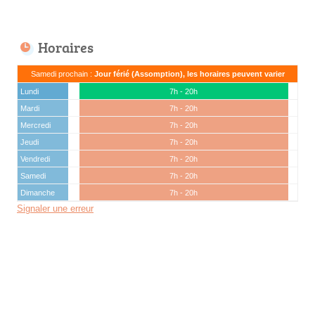
Horaires
Samedi prochain :
Jour férié (Assomption), les horaires peuvent varier
Lundi
7h - 20h
Mardi
7h - 20h
Mercredi
7h - 20h
Jeudi
7h - 20h
Vendredi
7h - 20h
Samedi
7h - 20h
Dimanche
7h - 20h
Signaler une erreur