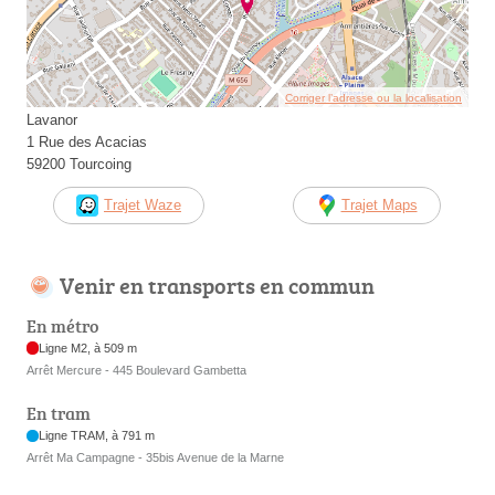
Corriger l’adresse ou la localisation
Lavanor
1 Rue des Acacias
59200 Tourcoing
Trajet Waze
Trajet Maps
Venir en transports en commun
En métro
Ligne M2, à 509 m
Arrêt Mercure - 445 Boulevard Gambetta
En tram
Ligne TRAM, à 791 m
Arrêt Ma Campagne - 35bis Avenue de la Marne