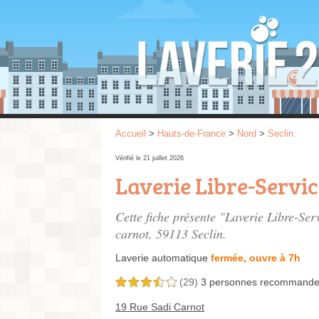
Accueil
>
Hauts-de-France
>
Nord
>
Seclin
Vérifié le 21 juillet 2026
Laverie Libre-Servic
Cette fiche présente "Laverie Libre-Ser
carnot
, 59113 Seclin.
Laverie automatique
fermée, ouvre à 7h
(29)
3 personnes
recommande
3,5 étoiles sur 5
19 Rue Sadi Carnot