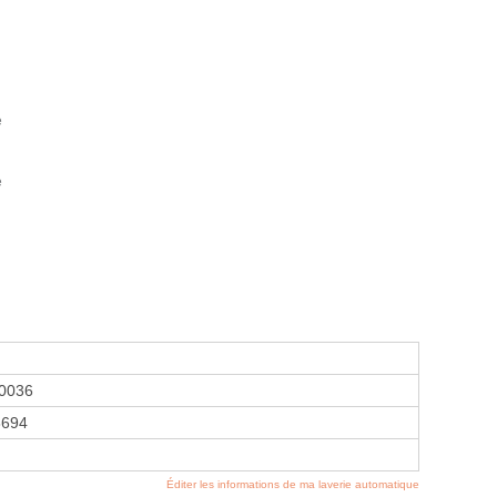
e
e
0036
8694
Éditer les informations de ma laverie automatique