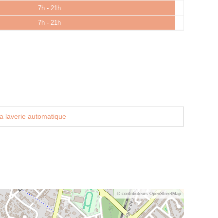
7h - 21h
7h - 21h
a laverie automatique
© contributeurs OpenStreetMap