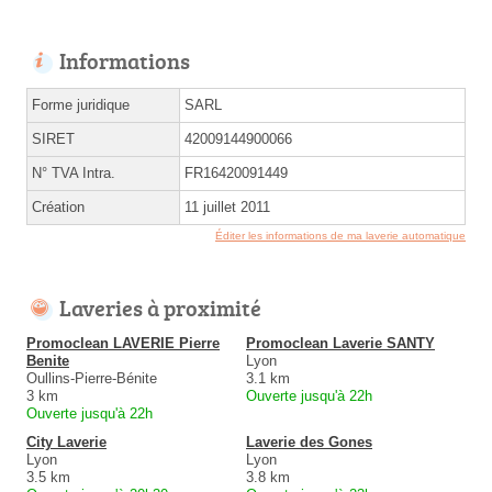
Informations
Forme juridique
SARL
SIRET
42009144900066
N° TVA Intra.
FR16420091449
Création
11 juillet 2011
Éditer les informations de ma laverie automatique
Laveries à proximité
Promoclean LAVERIE Pierre
Promoclean Laverie SANTY
Benite
Lyon
Oullins-Pierre-Bénite
3.1 km
3 km
Ouverte jusqu'à 22h
Ouverte jusqu'à 22h
City Laverie
Laverie des Gones
Lyon
Lyon
3.5 km
3.8 km