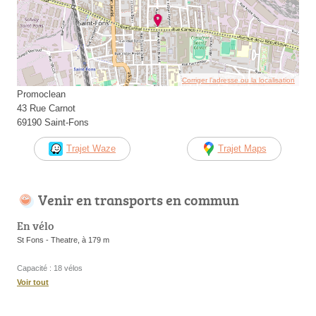
Corriger l’adresse ou la localisation
Promoclean
43 Rue Carnot
69190 Saint-Fons
Trajet Waze
Trajet Maps
Venir en transports en commun
En vélo
St Fons - Theatre, à 179 m
Capacité : 18 vélos
Voir tout