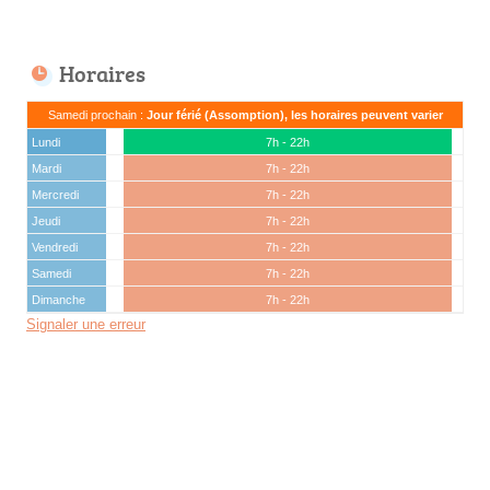
Horaires
Samedi prochain :
Jour férié (Assomption), les horaires peuvent varier
Lundi
7h - 22h
Mardi
7h - 22h
Mercredi
7h - 22h
Jeudi
7h - 22h
Vendredi
7h - 22h
Samedi
7h - 22h
Dimanche
7h - 22h
Signaler une erreur