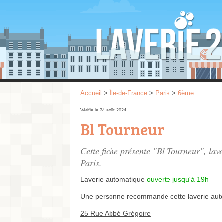
Accueil
>
Île-de-France
>
Paris
>
6ème
Vérifié le 24 août 2024
Bl Tourneur
Cette fiche présente "Bl Tourneur", la
Paris.
Laverie automatique
ouverte jusqu'à 19h
Une personne
recommande
cette laverie au
25 Rue Abbé Grégoire