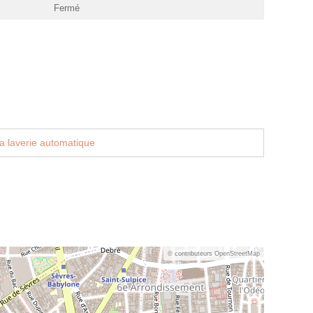
Fermé
a laverie automatique
© contributeurs OpenStreetMap