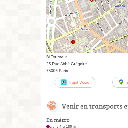
Bl Tourneur
25 Rue Abbé Grégoire
75006 Paris
Trajet Waze
T
Venir en transports
En métro
Ligne 4, à 180 m