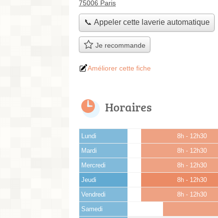
75006 Paris
📞 Appeler cette laverie automatique
Je recommande
Améliorer cette fiche
Horaires
Lundi
8h - 12h30
Mardi
8h - 12h30
Mercredi
8h - 12h30
Jeudi
8h - 12h30
Vendredi
8h - 12h30
Samedi