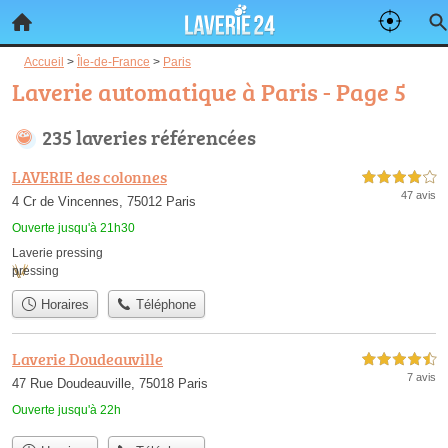
Accueil
>
Île-de-France
>
Paris
Laverie automatique à Paris - Page 5
235 laveries référencées
LAVERIE des colonnes
4,0 étoiles sur 5
47 avis
4 Cr de Vincennes, 75012 Paris
Ouverte jusqu'à 21h30
Laverie pressing
pressing
Horaires
Téléphone
Laverie Doudeauville
4,5 étoiles sur 5
7 avis
47 Rue Doudeauville, 75018 Paris
Ouverte jusqu'à 22h