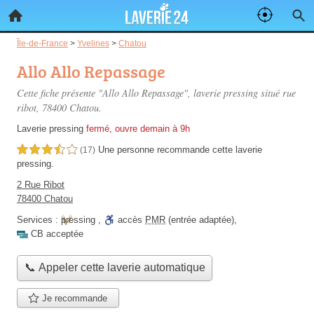
Île-de-France
>
Yvelines
>
Chatou
Allo Allo Repassage
Cette fiche présente "Allo Allo Repassage", laverie pressing situé
rue
ribot
, 78400 Chatou.
Laverie pressing
fermé, ouvre demain à 9h
Une personne
recommande
cette laverie
3,5 étoiles sur 5
(17)
pressing.
2 Rue Ribot
78400 Chatou
Services :
pressing
,
accès
PMR
(entrée adaptée)
,
CB acceptée
📞 Appeler cette laverie automatique
Je recommande