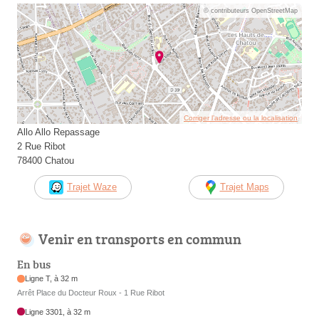
© contributeurs OpenStreetMap
Corriger l’adresse ou la localisation
Allo Allo Repassage
2 Rue Ribot
78400 Chatou
Trajet Waze
Trajet Maps
Venir en transports en commun
En bus
Ligne T, à 32 m
Arrêt Place du Docteur Roux - 1 Rue Ribot
Ligne 3301, à 32 m