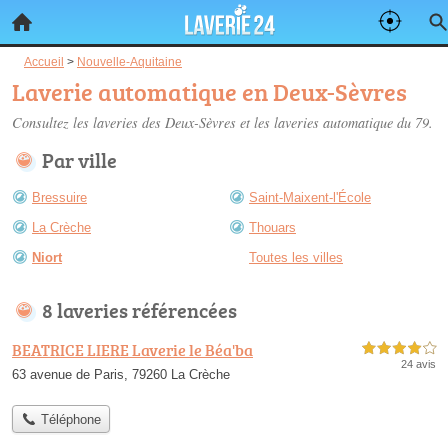
Accueil
>
Nouvelle-Aquitaine
Laverie automatique en Deux-Sèvres
Consultez les
laveries des Deux-Sèvres
et les laveries automatique du 79.
Par ville
Bressuire
Saint-Maixent-l'École
La Crèche
Thouars
Niort
Toutes les villes
8 laveries référencées
BEATRICE LIERE Laverie le Béa'ba
4,0 étoiles sur 5
24 avis
63 avenue de Paris, 79260 La Crèche
Téléphone