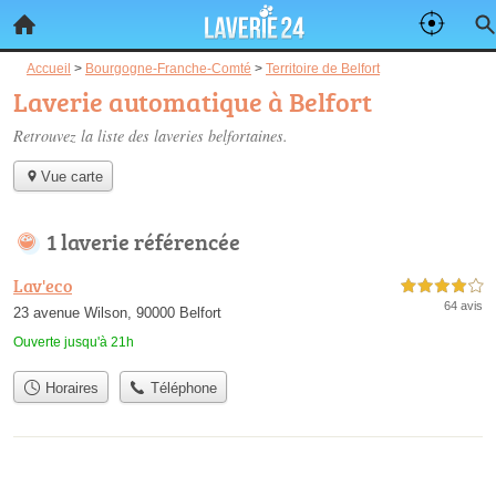
Accueil
>
Bourgogne-Franche-Comté
>
Territoire de Belfort
Laverie automatique à Belfort
Retrouvez la liste des
laveries belfortaines
.
Vue carte
1 laverie référencée
Lav'eco
4,0 étoiles sur 5
64 avis
23 avenue Wilson, 90000 Belfort
Ouverte jusqu'à 21h
Horaires
Téléphone