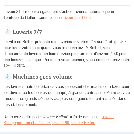
Laverie24.fr recense également d'autres laveries automatique en
Territoire de Belfort, comme : une
laverie sur Delle
.
Laverie 7/7
La ville de Belfort présente des laveries ouvertes 24h sur 24 et 7j sur 7
pour laver votre linge quand vous le souhaitez. À Belfort, vous
disposerez de laveries en libre-service pour un coût d'environ 4-5€ pour
une lessive classique. Pensez à vous abonner, vous économiserez entre
10% et 20%.
Machines gros volume
Les laveries auto belfortaines vous proposent des machines à laver pour
les duvets ou les houses de canapé, à grande contenance. Autre service
fréquent, de grands séchoirs adaptés sont généralement installés dans
ces établissements.
Retrouvez cette page "
laverie Belfort
" à l'aide des liens :
laverie
Bourgogne-Franche-Comté
,
laverie 90
,
laverie Belfort
.