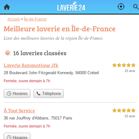
Accueil
>
Île-de-France
Meilleure laverie en Île-de-France
Liste des meilleures laveries de la région Île-de-France.
16 laveries classées
Laverie Automatique Jfk
5,0 étoiles sur 5
15 avis
28 Boulevard John Fitzgerald Kennedy, 94000 Créteil
Fermée, ouvre demain à 7h
Horaires
Téléphone
À Tout Service
5,0 étoiles sur 5
15 avis
36 rue Jouffroy d'Abbans, 75017 Paris
Fermée, ouvre demain à 7h
Horaires