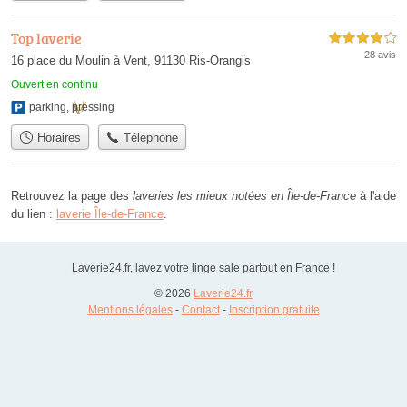
Top laverie
4,0 étoiles sur 5
28 avis
16 place du Moulin à Vent, 91130 Ris-Orangis
Ouvert en continu
parking
,
pressing
Horaires
Téléphone
Retrouvez la page des
laveries les mieux notées en Île-de-France
à l'aide
du lien :
laverie Île-de-France
.
Laverie24.fr, lavez votre linge sale partout en France !
© 2026
Laverie24.fr
Mentions légales
-
Contact
-
Inscription gratuite