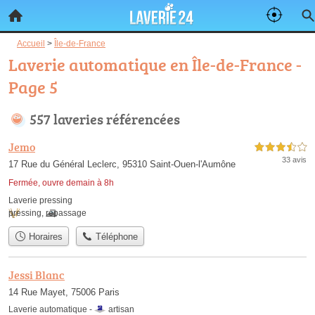
Accueil
>
Île-de-France
Laverie automatique en Île-de-France -
Page 5
557 laveries référencées
Jemo
3,5 étoiles sur 5
33 avis
17 Rue du Général Leclerc, 95310 Saint-Ouen-l'Aumône
Fermée, ouvre demain à 8h
Laverie pressing
pressing
,
repassage
Horaires
Téléphone
Jessi Blanc
14 Rue Mayet, 75006 Paris
Laverie automatique -
artisan