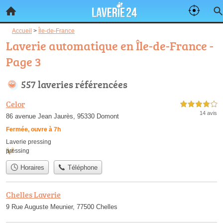
Accueil
>
Île-de-France
Laverie automatique en Île-de-France -
Page 3
557 laveries référencées
Celor
4,0 étoiles sur 5
14 avis
86 avenue Jean Jaurès, 95330 Domont
Fermée, ouvre à 7h
Laverie pressing
pressing
Horaires
Téléphone
Chelles Laverie
9 Rue Auguste Meunier, 77500 Chelles