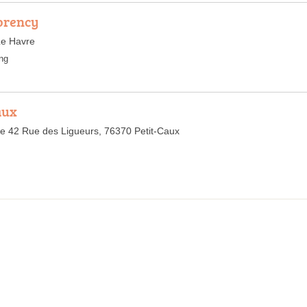
orency
Le Havre
ng
aux
 42 Rue des Ligueurs, 76370 Petit-Caux