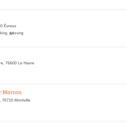
00 Évreux
rking
,
pressing
re, 76600 Le Havre
ir Motton
, 76710 Montville