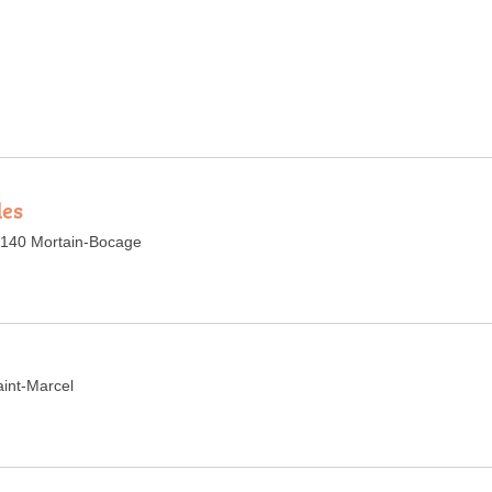
des
0140 Mortain-Bocage
aint-Marcel